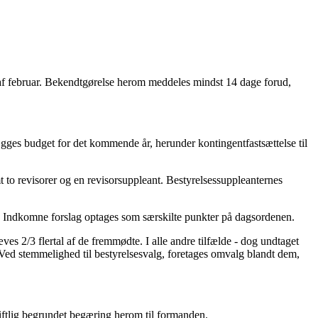
af februar. Bekendtgørelse herom meddeles mindst 14 dage forud,
gges budget for det kommende år, herunder kontingentfastsættelse til
t to revisorer og en revisorsuppleant. Bestyrelsessuppleanternes
ed. Indkomne forslag optages som særskilte punkter på dagsordenen.
s 2/3 flertal af de fremmødte. I alle andre tilfælde - dog undtaget
. Ved stemmelighed til bestyrelsesvalg, foretages omvalg blandt dem,
riftlig begrundet begæring herom til formanden.