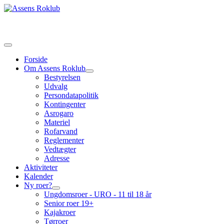
Forside
Om Assens Roklub
Bestyrelsen
Udvalg
Persondatapolitik
Kontingenter
Asrogaro
Materiel
Rofarvand
Reglementer
Vedtægter
Adresse
Aktiviteter
Kalender
Ny roer?
Ungdomsroer - URO - 11 til 18 år
Senior roer 19+
Kajakroer
Tørroer