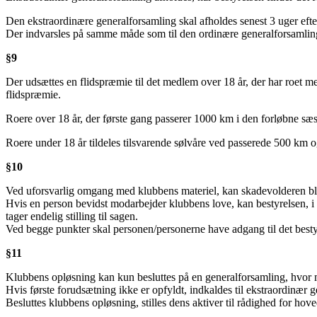
Den ekstraordinære generalforsamling skal afholdes senest 3 uger efter
Der indvarsles på samme måde som til den ordinære generalforsamlin
§9
Der udsættes en flidspræmie til det medlem over 18 år, der har roet m
flidspræmie.
Roere over 18 år, der første gang passerer 1000 km i den forløbne sæso
Roere under 18 år tildeles tilsvarende sølvåre ved passerede 500 km 
§10
Ved uforsvarlig omgang med klubbens materiel, kan skadevolderen blive p
Hvis en person bevidst modarbejder klubbens love, kan bestyrelsen, 
tager endelig stilling til sagen.
Ved begge punkter skal personen/personerne have adgang til det bestyr
§11
Klubbens opløsning kan kun besluttes på en generalforsamling, hvor
Hvis første forudsætning ikke er opfyldt, indkaldes til ekstraordinær
Besluttes klubbens opløsning, stilles dens aktiver til rådighed for