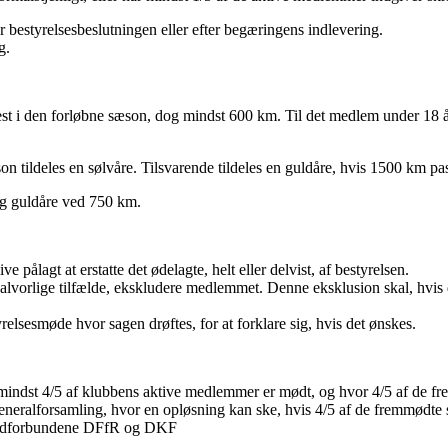
 bestyrelsesbeslutningen eller efter begæringens indlevering.
g.
est i den forløbne sæson, dog mindst 600 km. Til det medlem under 18 å
n tildeles en sølvåre. Tilsvarende tildeles en guldåre, hvis 1500 km pa
og guldåre ved 750 km.
ålagt at erstatte det ødelagte, helt eller delvist, af bestyrelsen.
i alvorlige tilfælde, ekskludere medlemmet. Denne eksklusion skal, hv
elsesmøde hvor sagen drøftes, for at forklare sig, hvis det ønskes.
 mindst 4/5 af klubbens aktive medlemmer er mødt, og hvor 4/5 af de 
 generalforsamling, hvor en opløsning kan ske, hvis 4/5 af de fremmødte
 hovedforbundene DFfR og DKF