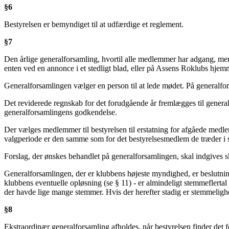
§6
Bestyrelsen er bemyndiget til at udfærdige et reglement.
§7
Den årlige generalforsamling, hvortil alle medlemmer har adgang, m
enten ved en annonce i et stedligt blad, eller på Assens Roklubs hje
Generalforsamlingen vælger en person til at lede mødet. På generalfo
Det reviderede regnskab for det forudgående år fremlægges til genera
generalforsamlingens godkendelse.
Der vælges medlemmer til bestyrelsen til erstatning for afgåede medlem
valgperiode er den samme som for det bestyrelsesmedlem de træder i st
Forslag, der ønskes behandlet på generalforsamlingen, skal indgives s
Generalforsamlingen, der er klubbens højeste myndighed, er beslutning
klubbens eventuelle opløsning (se § 11) - er almindeligt stemmeflertal
der havde lige mange stemmer. Hvis der herefter stadig er stemmeligh
§8
Ekstraordinær generalforsamling afholdes, når bestyrelsen finder det f