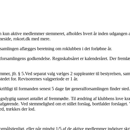
en kun aktive medlemmer stemmeret, afholdes hvert år inden udgangen 
mmeside, rokort.dk med mere.
rsamlingen aflægges beretning om roklubben i det forløbne år.
lforsamlingens godkendelse. Regnskabsåret er kalenderåret. Der fremlæ
mer, jfr. § 5.Ved separat valg vælges 2 suppleanter til bestyrelsen, sam
edet for. Revisorernes valgperiode er 1 år.
kriftligt til formanden senest 5 dage før generalforsamlingen finder st
sdygtig uanset antallet af fremmødte. Til ændring af klubbens love kræve
 afgørende. Ved stemmelighed om et stillet forslag, bortfalder forslaget
ed, trækkes der lod.
ormålstjenligt, eller når mindst 1/5 af de aktive medlemmer indgiver sk