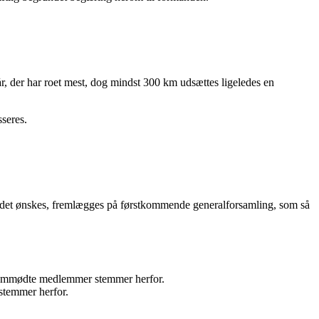
r, der har roet mest, dog mindst 300 km udsættes ligeledes en
sseres.
is det ønskes, fremlægges på førstkommende generalforsamling, som så
fremmødte medlemmer stemmer herfor.
 stemmer herfor.