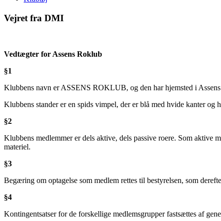
Vejret fra DMI
Vedtægter for Assens Roklub
§1
Klubbens navn er ASSENS ROKLUB, og den har hjemsted i Assens. Klu
Klubbens stander er en spids vimpel, der er blå med hvide kanter og h
§2
Klubbens medlemmer er dels aktive, dels passive roere. Som aktive me
materiel.
§3
Begæring om optagelse som medlem rettes til bestyrelsen, som derefte
§4
Kontingentsatser for de forskellige medlemsgrupper fastsættes af genera