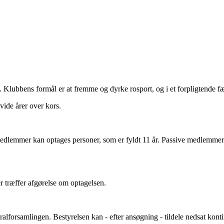
bbens formål er at fremme og dyrke rosport, og i et forpligtende fæ
vide årer over kors.
dlemmer kan optages personer, som er fyldt 11 år. Passive medlemmer ha
r træffer afgørelse om optagelsen.
lforsamlingen. Bestyrelsen kan - efter ansøgning - tildele nedsat konting