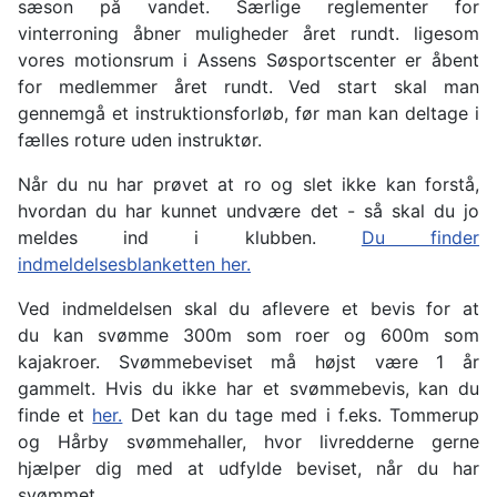
sæson på vandet. Særlige reglementer for
vinterroning åbner muligheder året rundt. ligesom
vores motionsrum i Assens Søsportscenter er åbent
for medlemmer året rundt. Ved start skal man
gennemgå et instruktionsforløb, før man kan deltage i
fælles roture uden instruktør.
Når du nu har prøvet at ro og slet ikke kan forstå,
hvordan du har kunnet undvære det - så skal du jo
meldes ind i klubben.
Du finder
indmeldelsesblanketten her.
Ved indmeldelsen skal du aflevere et bevis for at
du kan svømme 300m som roer og 600m som
kajakroer. Svømmebeviset må højst være 1 år
gammelt. Hvis du ikke har et svømmebevis, kan du
finde et
her.
Det kan du tage med i f.eks. Tommerup
og Hårby svømmehaller, hvor livredderne gerne
hjælper dig med at udfylde beviset, når du har
svømmet.